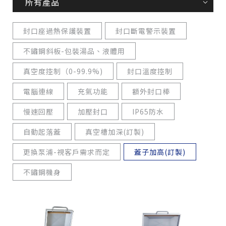
所有產品
封口座過熱保護裝置
封口斷電警示裝置
不鏽鋼斜板-包裝湯品、液體用
真空度控制（0-99.9%)
封口溫度控制
電腦連線
充氣功能
額外封口棒
慢速回壓
加壓封口
IP65防水
自動起落蓋
真空槽加深(訂製)
更換泵浦-視客戶需求而定
蓋子加高(訂製)
不鏽鋼機身