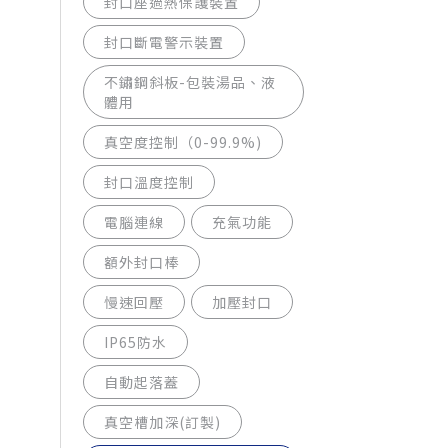
封口座過熱保護裝置
封口斷電警示裝置
不鏽鋼斜板-包裝湯品、液
體用
真空度控制（0-99.9%)
封口溫度控制
電腦連線
充氣功能
額外封口棒
慢速回壓
加壓封口
IP65防水
自動起落蓋
真空槽加深(訂製)