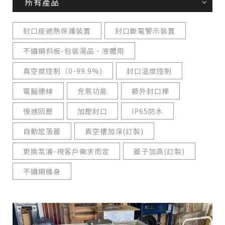
所有產品
封口座過熱保護裝置
封口斷電警示裝置
不鏽鋼斜板-包裝湯品、液體用
真空度控制（0-99.9%)
封口溫度控制
電腦連線
充氣功能
額外封口棒
慢速回壓
加壓封口
IP65防水
自動起落蓋
真空槽加深(訂製)
更換泵浦-視客戶需求而定
蓋子加高(訂製)
不鏽鋼機身