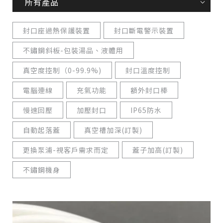
所有產品
封口座過熱保護裝置
封口斷電警示裝置
不鏽鋼斜板-包裝湯品、液體用
真空度控制（0-99.9%)
封口溫度控制
電腦連線
充氣功能
額外封口棒
慢速回壓
加壓封口
IP65防水
自動起落蓋
真空槽加深(訂製)
更換泵浦-視客戶需求而定
蓋子加高(訂製)
不鏽鋼機身