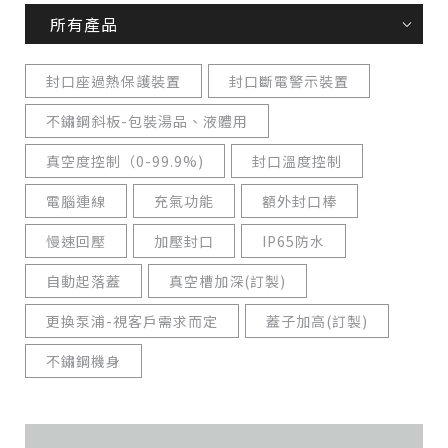
所有產品
封口座過熱保護裝置
封口斷電警示裝置
不鏽鋼斜板-包裝湯品、液體用
真空度控制（0-99.9%)
封口溫度控制
電腦連線
充氣功能
額外封口棒
慢速回壓
加壓封口
IP65防水
自動起落蓋
真空槽加深(訂製)
更換泵浦-視客戶需求而定
蓋子加高(訂製)
不鏽鋼機身