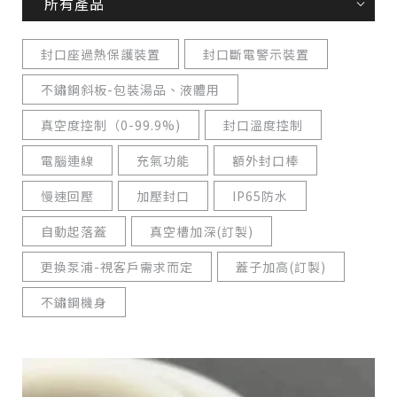
所有產品
封口座過熱保護裝置
封口斷電警示裝置
不鏽鋼斜板-包裝湯品、液體用
真空度控制（0-99.9%)
封口溫度控制
電腦連線
充氣功能
額外封口棒
慢速回壓
加壓封口
IP65防水
自動起落蓋
真空槽加深(訂製)
更換泵浦-視客戶需求而定
蓋子加高(訂製)
不鏽鋼機身