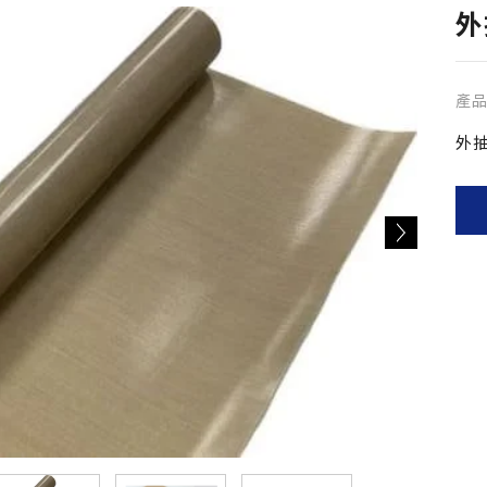
外
產
外