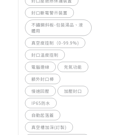
封口座過熱保護裝置
封口斷電警示裝置
不鏽鋼斜板-包裝湯品、液
體用
真空度控制（0-99.9%)
封口溫度控制
電腦連線
充氣功能
額外封口棒
慢速回壓
加壓封口
IP65防水
自動起落蓋
真空槽加深(訂製)