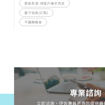
更換泵浦-視客戶需求而定
蓋子加高(訂製)
不鏽鋼機身
專業諮詢
立即洽詢，伊佐專員將為您提供最