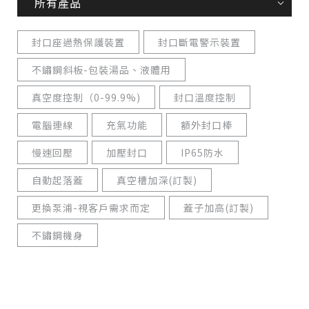
所有產品
封口座過熱保護裝置
封口斷電警示裝置
不鏽鋼斜板-包裝湯品、液體用
真空度控制（0-99.9%)
封口溫度控制
電腦連線
充氣功能
額外封口棒
慢速回壓
加壓封口
IP65防水
自動起落蓋
真空槽加深(訂製)
更換泵浦-視客戶需求而定
蓋子加高(訂製)
不鏽鋼機身